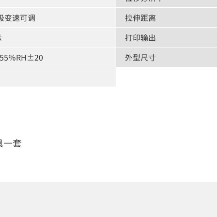
无极变速可调
拉伸距离
示
打印输出
5％RH±20
外型尺寸
具一套