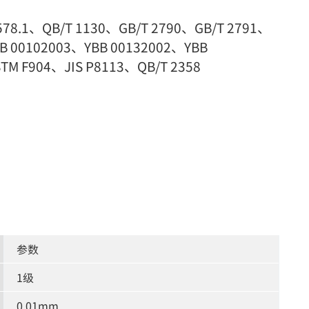
578.1、QB/T 1130、GB/T 2790、GB/T 2791、
BB 00102003、YBB 00132002、YBB
M F904、JIS P8113、QB/T 2358
参数
1级
0.01mm