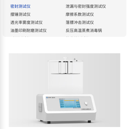
密封测试仪
泄漏与密封强度测试仪
摆锤测试仪
摩擦系数测试仪
透光率雾度测试仪
落镖冲击测试仪
油墨印刷耐磨测试仪
反压高温蒸煮消毒锅
耐压测试仪
热收缩测试仪
电子撕裂度测试仪
恒温恒湿箱
熔融指数测试仪
电子测厚仪
分光密度仪
热粘冲击试验仪
电热鼓风干燥箱
溶剂水分测试仪
电子天平
标准光源
白度仪
瓶盖扭力测试仪
耐破度测试仪
智能光泽度仪
氮氢空一体机
顶空进样器
拉力机专用裁样器
按检测项目分类