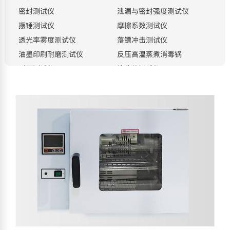
密封测试仪
泄漏与密封强度测试仪
摆锤测试仪
摩擦系数测试仪
透光率雾度测试仪
落镖冲击测试仪
油墨印刷耐磨测试仪
反压高温蒸煮消毒锅
耐压测试仪
热收缩测试仪
电子撕裂度测试仪
恒温恒湿箱
熔融指数测试仪
电子测厚仪
分光密度仪
热粘冲击试验仪
电热鼓风干燥箱
溶剂水分测试仪
电子天平
标准光源
白度仪
瓶盖扭力测试仪
耐破度测试仪
智能光泽度仪
氮氢空一体机
顶空进样器
拉力机专用裁样器
按检测项目分类