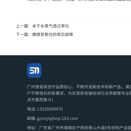
上一篇：
关于水蒸气透过率仪
下一篇：
摩擦系数仪的常见故障
广州首诺将坚守品质初心，不断开发新技术和新产品，满
户不断增长的新需求，为实现软包装检测行业贡献更专业
决方案而奋斗！
电话: 13316049470
邮箱: gzsnyq@vip.163.com
地址：广东省广州市增城区宁西街香山大道8号创悦产业园