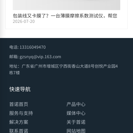
包装线又卡膜了？一台薄膜摩擦系数测试仪，帮您
2026-07-20
把原因找出来
电话: 13316049470
邮箱: gzsnyq@vip.163.com
地址：广东省广州市增城区宁西街香山大道8号创悦产业园4
栋7楼
快速导航
首诺首页
产品中心
服务与支持
媒体中心
解决方案
关于首诺
联系首诺
网站地图