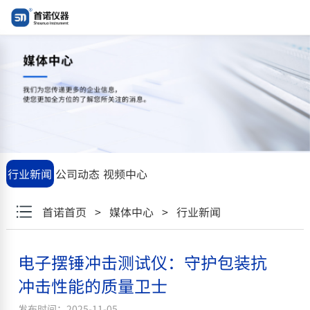
"\u7535\u5b50\u6446\u9524\u51b2\u51fb\u6d4b\u8bd5\u4eea\uf
行业新闻
公司动态
视频中心
首诺首页
>
媒体中心
>
行业新闻
电子摆锤冲击测试仪：守护包装抗
冲击性能的质量卫士
发布时间：2025-11-05