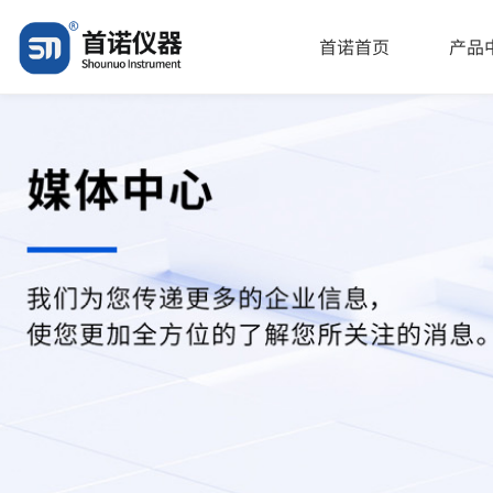
"\u53cd\u538b\u9ad8\u6e29\u84b8\u716e\u6d88\u6bd2\u9505\uf
首诺首页
产品