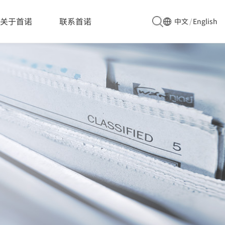
54c1\u5b89\u5168\u7684\u7ec8\u6781\u8003\u9a8c"
关于首诺
联系首诺
中文
/
English