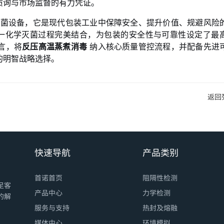
质询与市场监督的有力凭证。
菌设备，它是现代包装工业中保障安全、提升价值、规避风险
这一化学灭菌过程完美结合，为包装的安全性与可靠性设定了最
言，将
反压高温蒸煮消毒
纳入核心质量管控流程，并配备先进
的明智战略选择。
返回
快速导航
产品类别
首诺首页
阻隔性检测
足客
产品中心
力学检测
的解
服务与支持
热封及熔融
媒体中心
环境模拟