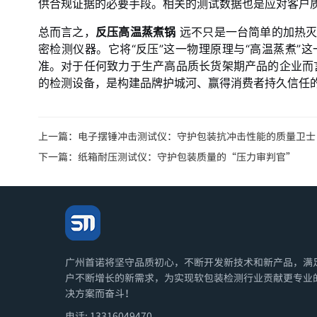
供合规证据的必要手段。相关的测试数据也是应对客户
总而言之，
反压高温蒸煮锅
远不只是一台简单的加热灭
密检测仪器。它将“反压”这一物理原理与“高温蒸煮”
准。对于任何致力于生产高品质长货架期产品的企业而
的检测设备，是构建品牌护城河、赢得消费者持久信任
上一篇：
电子摆锤冲击测试仪：守护包装抗冲击性能的质量卫士
下一篇：
纸箱耐压测试仪：守护包装质量的“压力审判官”
广州首诺将坚守品质初心，不断开发新技术和新产品，满
户不断增长的新需求，为实现软包装检测行业贡献更专业
决方案而奋斗！
电话: 13316049470