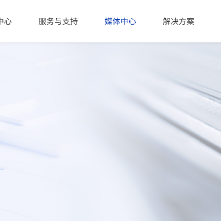
f1a\u786e\u4fdd\u5305\u88c5\u5b8c\u6574\u6027\u4e0e\u98df\u
中心
服务与支持
媒体中心
解决方案