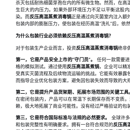
杀灭包括耐热细菌芽孢在内的所有微生物。然而，在高
生巨大的内压力。如果外部环境压力不足以平衡这股内
染。而
反压高温蒸煮消毒锅
正是通过向灭菌室内注入额
包装内部的膨胀压力，使包装在经历高温“洗礼”后，依
为什么包装行业必须依赖
反压高温蒸煮消毒锅
？
对于包装生产企业而言，投资
反压高温蒸煮消毒锅
绝非
第一，它是产品安全上市的“守门员”。
任何一款需要进
格的模拟测试。通过使用
反压高温蒸煮锅
，企业可以精
受真实灭菌流程及后续物流运输的挑战。它能有效暴露
而指导企业优化包装方案，避免因包装失效而导致的大
第二，它是提升产品货架期、拓展市场范围的关键工具
在密闭包装内，产品可以在常温下长期保存而不变质。
赖，极大地拓展了商业可能性。没有经过严格验证的包
第三，它是符合国际标准与法规的必然要求。
全球许多
和包装完整性有明确要求。拥有一台符合规范的
反压高