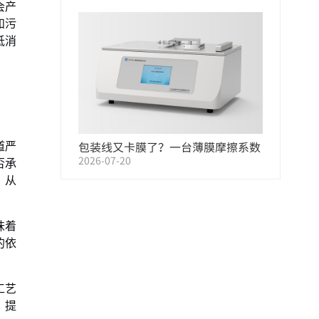
会产
和污
抵消
包装线又卡膜了？一台薄膜摩擦系数
道严
2026-07-20
否承
测试仪，帮您把原因找出来
，从
味着
的依
工艺
、提