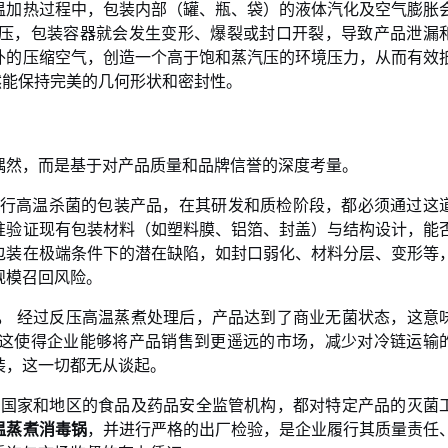
温加热过程中，包装内部（罐、瓶、袋）的液体汽化及空气膨胀
压，包装容器就会发生变形、爆裂或封口开裂，导致产品泄漏
外的压缩空气，创造一个高于饱和蒸汽压的环境压力，从而有效
然能保持完美的几何形状和密封性。
偶然，而是基于对产品质量和品牌信誉的深度考量。
行高温杀菌的包装产品，在其研发和质检阶段，都必须通过这
准验证现有包装材料（如塑料膜、铝箔、封盖）与结构设计，能
包装在极端条件下的潜在缺陷，如封口弱化、材料分层、变形等
规模召回风险。
。
经过反压高温蒸煮处理后，产品达到了商业无菌状态，这意
这使得企业能够将产品销售到更遥远的市场，减少对冷链运输
装，这一切都无从谈起。
国家和地区的食品及药品安全监管机构，都对特定产品的灭菌
温蒸煮消毒锅
，并进行严格的出厂检验，是企业履行其质量责任