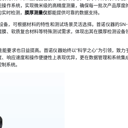
能操作系统，实现微米级的高精度测量，确保每一批次产品厚度
的实时检测，
膜厚测量仪
都能提供可靠的数据支持。
备，可根据材料的特性和测试场景灵活选择。首诺仪器的SN-
湿膜、软质复合材料等特殊测试需求，体现出其在膜厚检测设备
性能要求也日益提高。首诺仪器始终以“科学之心”为引领，致力
度、响应速度和操作便捷性上表现优异，更在数据管理和系统集
控制系统。