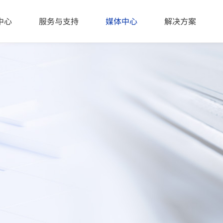
9a\u5ea6\uff1f\u9996\u8bfa\u6d4b\u539a\u4eea\u4e3a\u60a8\u63
中心
服务与支持
媒体中心
解决方案