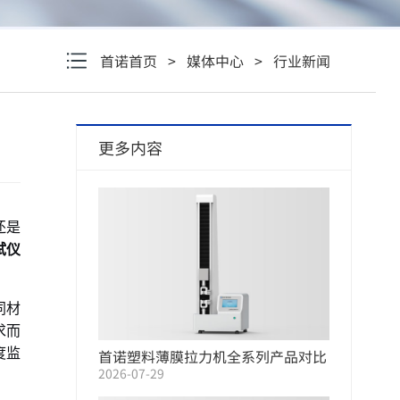
首诺首页
>
媒体中心
>
行业新闻
更多内容
还是
试仪
同材
求而
度监
首诺塑料薄膜拉力机全系列产品对比
2026-07-29
选购指南