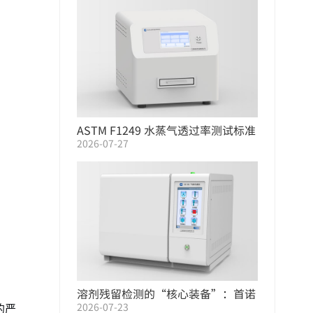
ASTM F1249 水蒸气透过率测试标准
2026-07-27
| WVTR 测定仪选型指南
溶剂残留检测的“核心装备”：首诺
2026-07-23
的严
气相色谱仪系列