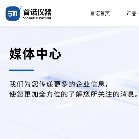
"\u5982\u4f55\u7cbe\u51c6\u63a7\u5236\u8f6f\u5305\u88c5\u53
首诺首页
产品