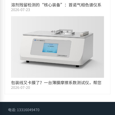
溶剂残留检测的“核心装备”：首诺气相色谱仪系
2026-07-23
列
包装线又卡膜了？一台薄膜摩擦系数测试仪，帮您
2026-07-20
把原因找出来
电话: 13316049470