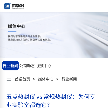
"\u4e94\u70b9\u70ed\u5c01\u4eea vs
\u5e38\u89c4\u70ed\u5c01\u4eea\uff1a\u4e3a\u4f55\u4e13\u4e1
行业新闻
公司动态
视频中心
首诺首页
>
媒体中心
>
行业新闻
五点热封仪 vs 常规热封仪：为何专
业实验室都选它？