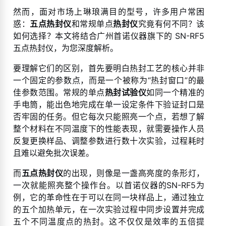
然而，面对市场上琳琅满目的型号，许多用户常困
惑：
五点热封仪
和常规单点
热封仪
究竟有何不同？该
如何选择？本文将结合广州首诺仪器旗下的 SN-RF5
五点热封仪，为您深度解析。
要理解它们的区别，首先要明白热封工艺的核心并非
一个固定的参数点，而是一个被称为“热封窗口”的最
佳参数范围。常规的单点
热封试验仪
如同一个精准的
手电筒，能出色地完成在单一设定条件下验证封口是
否牢固的任务。但它每次只能照亮一个点，若想了解
整个材料在不同温度下的性能表现，就需要操作人员
反复更换样品、调整参数进行数十次实验，过程耗时
且难以避免批次误差。
而
五点热封仪
的出现，则像是一盏高亮度的条形灯，
一次就能照亮整个操作台。以首诺仪器的SN-RF5为
例，它的革命性在于可以在同一块样品上，通过独立
的五个加热单元，在一次实验过程中同步设置并完成
五个不同温度点的热封。这不仅仅是效率的五倍提