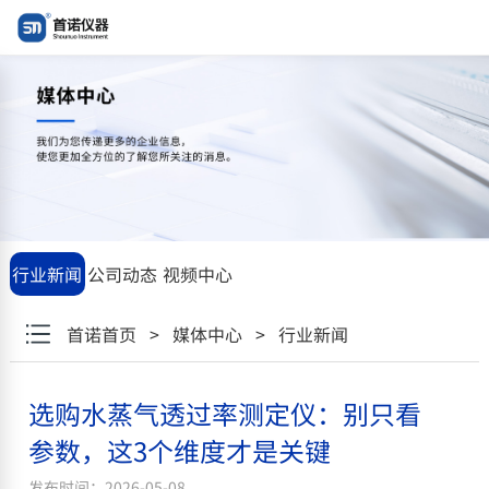
"\u9009\u8d2d\u6c34\u84b8\u6c14\u900f\u8fc7\u7387\u6d4b\u5b
行业新闻
公司动态
视频中心
首诺首页
>
媒体中心
>
行业新闻
选购水蒸气透过率测定仪：别只看
参数，这3个维度才是关键
发布时间：2026-05-08