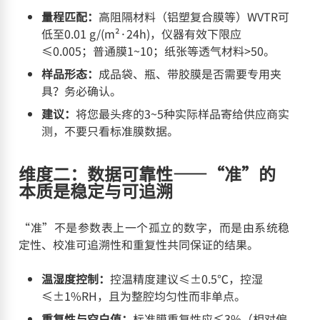
量程匹配：
高阻隔材料（铝塑复合膜等）WVTR可
低至0.01 g/(m²·24h)，仪器有效下限应
≤0.005；普通膜1~10；纸张等透气材料>50。
样品形态：
成品袋、瓶、带胶膜是否需要专用夹
具？务必确认。
建议：
将您最头疼的3~5种实际样品寄给供应商实
测，不要只看标准膜数据。
维度二：数据可靠性——“准”的
本质是稳定与可追溯
“准”不是参数表上一个孤立的数字，而是由系统稳
定性、校准可追溯性和重复性共同保证的结果。
温湿度控制：
控温精度建议≤±0.5℃，控湿
≤±1%RH，且为整腔均匀性而非单点。
重复性与空白值：
标准膜重复性应≤3%（相对偏