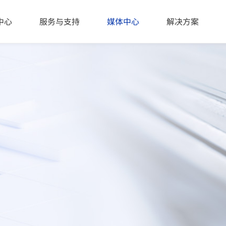
eea\uff1a\u5305\u88c5\u5b8c\u6574\u6027\u68c0\u6d4b\u7684\u
中心
服务与支持
媒体中心
解决方案