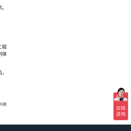
求。
工程
制体
陷，
列表