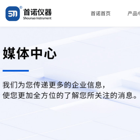
"\u6cc4\u9732\u4e0e\u5bc6\u5c01\u5f3a\u5ea6\u6d4b\u8bd5\u4
首诺首页
产品