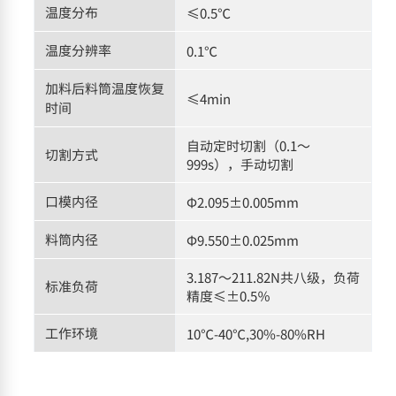
温度分布
≤0.5℃
温度分辨率
0.1℃
加料后料筒温度恢复
≤4min
时间
自动定时切割（0.1～
切割方式
999s），手动切割
口模内径
Φ2.095±0.005mm
料筒内径
Φ9.550±0.025mm
3.187～211.82N共八级，负荷
标准负荷
精度≤±0.5％
工作环境
10℃-40℃,30%-80%RH