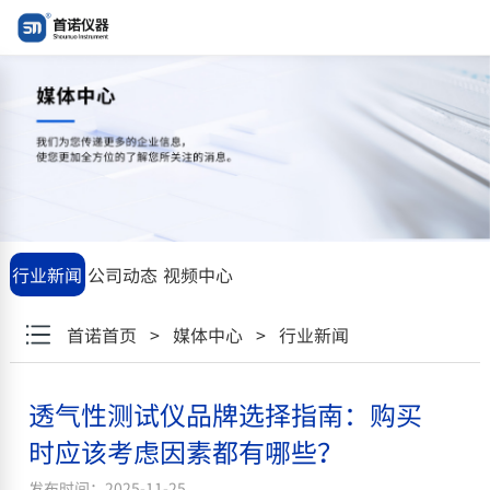
"\u900f\u6c14\u6027\u6d4b\u8bd5\u4eea\u54c1\u724c\u9009\u62
行业新闻
公司动态
视频中心
首诺首页
>
媒体中心
>
行业新闻
透气性测试仪品牌选择指南：购买
时应该考虑因素都有哪些？
发布时间：2025-11-25