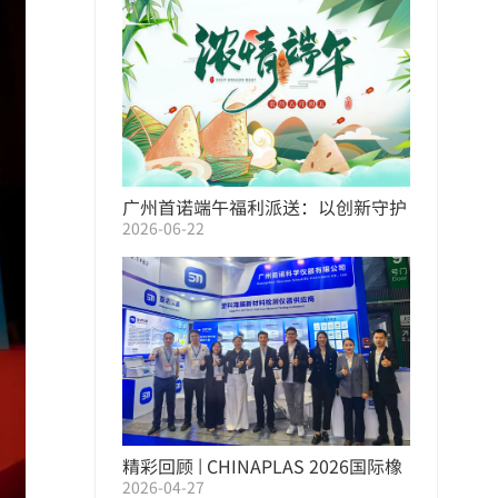
广州首诺端午福利派送：以创新守护
2026-06-22
品质，用关怀温暖员工
精彩回顾 | CHINAPLAS 2026国际橡
2026-04-27
塑展圆满收官，首诺仪器以专业赋能