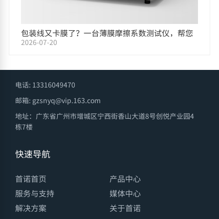
包装线又卡膜了？一台薄膜摩擦系数测试仪，帮您
2026-07-20
把原因找出来
电话: 13316049470
邮箱: gzsnyq@vip.163.com
地址：广东省广州市增城区宁西街香山大道8号创悦产业园4
栋7楼
快速导航
首诺首页
产品中心
服务与支持
媒体中心
解决方案
关于首诺