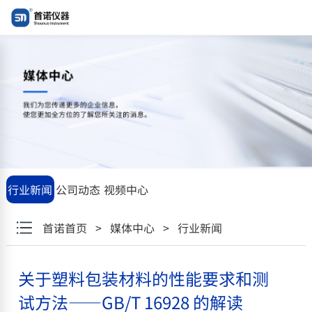
"\u5173\u4e8e\u5851\u6599\u5305\u88c5\u6750\u6599\u7684\u6
16928 \u7684\u89e3\u8bfb"
行业新闻
公司动态
视频中心
首诺首页
>
媒体中心
>
行业新闻
关于塑料包装材料的性能要求和测
试方法——GB/T 16928 的解读