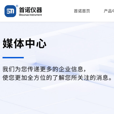
"\u6c34\u84b8\u6c14\u900f\u8fc7\u7387\u4eea\u64cd\u4f5c\u6b
首诺首页
产品