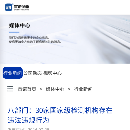
"\u516b\u90e8\u95e8\uff1a30\u5bb6\u56fd\u5bb6\u7ea7\u68c0\
行业新闻
公司动态
视频中心
首诺首页
>
媒体中心
>
行业新闻
八部门：30家国家级检测机构存在
违法违规行为
发布时间：2024-07-25