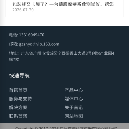
包装线又卡膜了？一台薄膜摩擦系数测试仪，帮您
2026-07-20
把原因找出来
电话: 13316049470
邮箱: gzsnyq@vip.163.com
地址：广东省广州市增城区宁西街香山大道8号创悦产业园4
栋7楼
快速导航
首诺首页
产品中心
服务与支持
媒体中心
解决方案
关于首诺
联系首诺
网站地图
Copyright © 2017-
2026 广州首诺科学仪器有限公司 版权