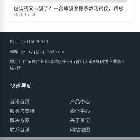
包装线又卡膜了？一台薄膜摩擦系数测试仪，帮您
2026-07-20
把原因找出来
电话: 13316049470
邮箱: gzsnyq@vip.163.com
地址：广东省广州市增城区宁西街香山大道8号创悦产业园4
栋7楼
快速导航
首诺首页
产品中心
服务与支持
媒体中心
解决方案
关于首诺
联系首诺
网站地图