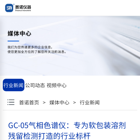
"GC-
05\u6c14\u76f8\u8272\u8c31\u4eea\uff1a\u4e13\u4e3a\u8f6f\u5
行业新闻
公司动态
视频中心
首诺首页
>
媒体中心
>
行业新闻
GC-05气相色谱仪：专为软包装溶剂
残留检测打造的行业标杆