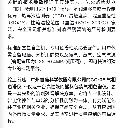
关键的
技术参数
印证了其硬实力：氢火焰检测器
（FID）检测限达≤1×10⁻¹³g/s，基线漂移与噪音控制
优异，热导池检测器（TCD）灵敏度高，定量重复性
RSD≤1%，柱箱温控范围（室温+5℃～300℃）宽
泛，完全满足相关标准对痕量残留物的严苛检测要
求。
标准配置包含主机、专用色谱柱及必要配件。用户仅
需自备电脑、分析用醇类以及氮气、氢气、空气气源
（需配备压力0.35～0.4MPa减压阀），即可快速组建
专业的检测平台。
综上所述，
广州首诺科学仪器有限公司
的
GC-05 气相
色谱仪
不仅是一台高性能的
塑料包装气相色谱仪
，更
是一套完整的溶剂残留解决方案。它将专业化设计、
智能化操作与卓越的分析性能融为一体，有力赋能包
装产业链相关企业，确保产品安全合规，从容应对国
内外市场质量要求，是实验室进行质量控制的可靠选
择。